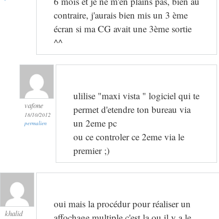
6 mois et je ne m'en plains pas, bien au
contraire, j'aurais bien mis un 3 ème
écran si ma CG avait une 3ème sortie
^^
ulilise "maxi vista " logiciel qui te
vafone
permet d'etendre ton bureau via
18/10/2012
un 2eme pc
permalien
ou ce controler ce 2eme via le
premier ;)
oui mais la procédur pour réaliser un
khalid
affochage multiple c'est la ou il y a le