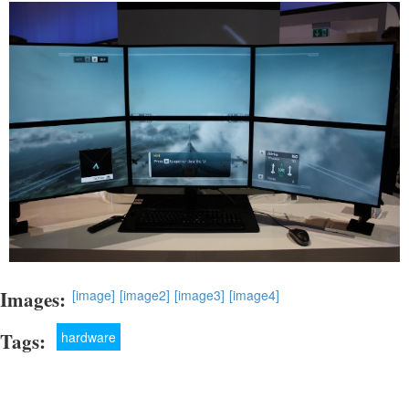
Images:
[image]
[image2]
[image3]
[image4]
Tags:
hardware