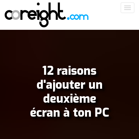
Aller
Toggl
au
navig
contenu
principal
12 raisons
d'ajouter un
deuxième
écran à ton PC