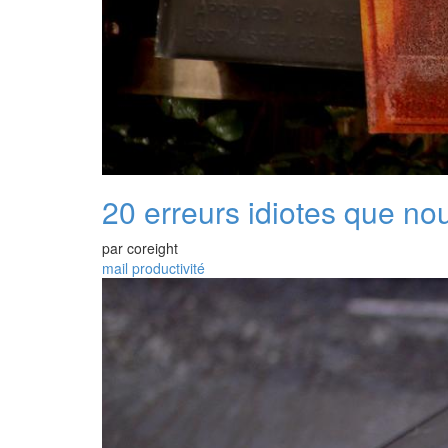
20 erreurs idiotes que no
par
coreight
mail
productivité