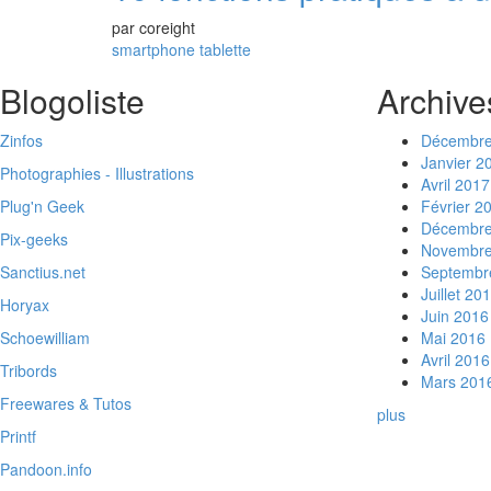
par
coreight
smartphone
tablette
Blogoliste
Archive
Zinfos
Décembre
Janvier 2
Photographies - Illustrations
Avril 2017
Plug'n Geek
Février 2
Décembre
Pix-geeks
Novembre
Sanctius.net
Septembr
Juillet 20
Horyax
Juin 2016
Schoewilliam
Mai 2016
Avril 2016
Tribords
Mars 201
Freewares & Tutos
plus
Printf
Pandoon.info