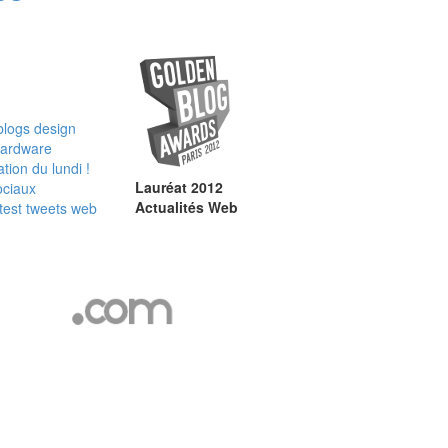
blogs
design
ardware
tion du lundi !
Lauréat 2012
ociaux
Actualités Web
test
tweets
web