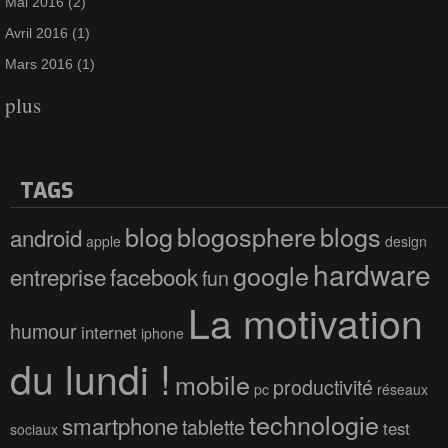
Mai 2016
(2)
Avril 2016
(1)
Mars 2016
(1)
plus
TAGS
blog
blogosphere
blogs
android
apple
design
hardware
google
entreprise
facebook
fun
La motivation
humour
internet
iphone
du lundi !
mobile
productivité
pc
réseaux
technologie
smartphone
tablette
test
sociaux