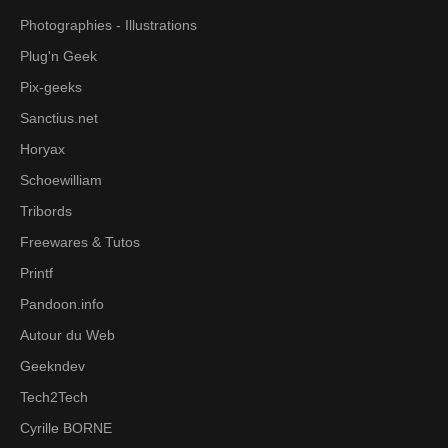
Photographies - Illustrations
Plug'n Geek
Pix-geeks
Sanctius.net
Horyax
Schoewilliam
Tribords
Freewares & Tutos
Printf
Pandoon.info
Autour du Web
Geekndev
Tech2Tech
Cyrille BORNE