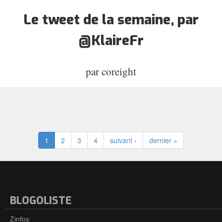
Le tweet de la semaine, par
@KlaireFr
par
coreight
1
2
3
4
suivant ›
dernier »
BLOGOLISTE
Zinfos