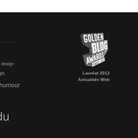
design
un
Lauréat 2012
Actualités Web
humour
du