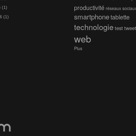
productivité
6
(1)
réseaux sociau
smartphone
tablette
6
(1)
technologie
test
twee
web
Plus