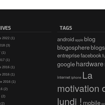
IVES
TAGS
blog
android
e 2022
(1)
apple
blogosphere
blogs
2018
(3)
7
(1)
entreprise
facebook
f
017
(1)
hardware
google
e 2016
(1)
La
e 2016
(1)
internet
iphone
e 2016
(1)
motivation 
16
(2)
6
(2)
lundi !
mobile
pc
(2)