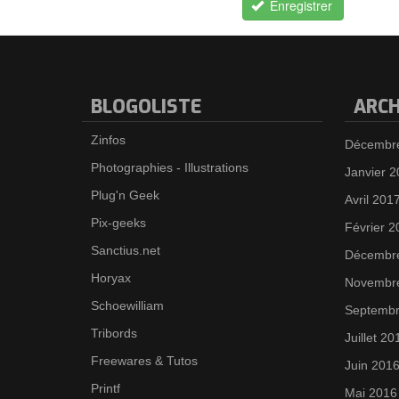
Enregistrer
BLOGOLISTE
ARCH
Zinfos
Décembr
Photographies - Illustrations
Janvier 
Plug'n Geek
Avril 201
Pix-geeks
Février 2
Sanctius.net
Décembr
Horyax
Novembr
Schoewilliam
Septembr
Tribords
Juillet 20
Freewares & Tutos
Juin 201
Printf
Mai 2016