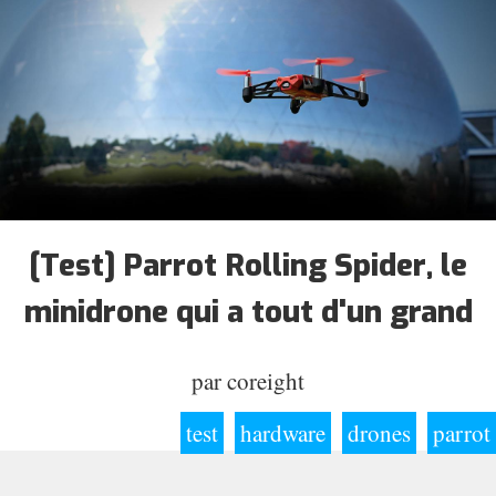
[Test] Parrot Rolling Spider, le
minidrone qui a tout d'un grand
par
coreight
test
hardware
drones
parrot