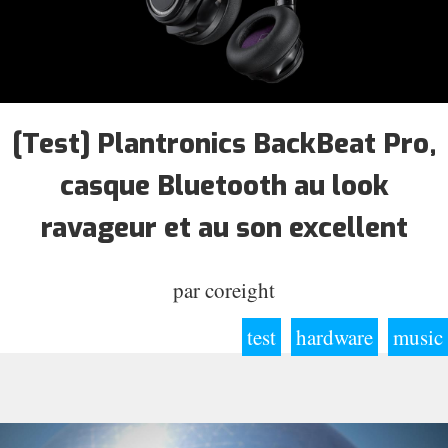
[Test] Plantronics BackBeat Pro,
casque Bluetooth au look
ravageur et au son excellent
par
coreight
test
hardware
music