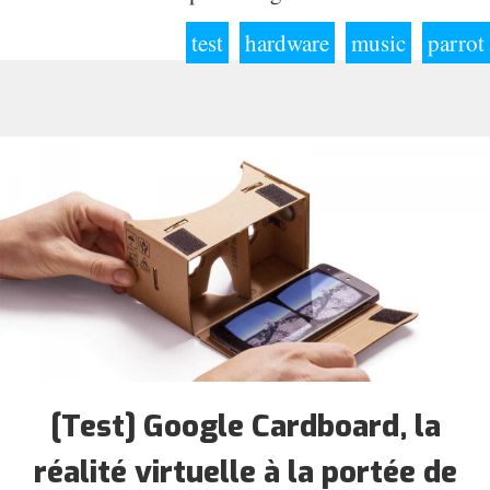
test
hardware
music
parrot
[Test] Google Cardboard, la
réalité virtuelle à la portée de