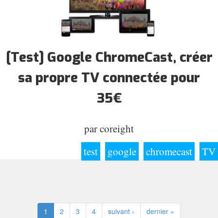
[Test] Google ChromeCast, créer
sa propre TV connectée pour
35€
par
coreight
test
google
chromecast
TV
1
2
3
4
suivant ›
dernier »