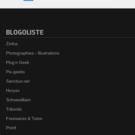
BLOGOLISTE
Zinfos
Photographies - Illustrations
Plug'n Geek
Pix-geeks
Sanctius.net
Horyax
Schoewilliam
Tribords
Freewares & Tutos
Printf