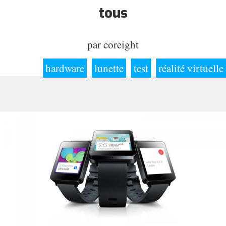
tous
par
coreight
hardware
lunette
test
réalité virtuelle