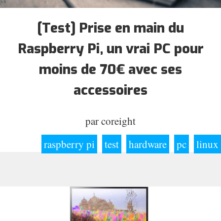
[Test] Prise en main du
Raspberry Pi, un vrai PC pour
moins de 70€ avec ses
accessoires
par
coreight
raspberry pi
test
hardware
pc
linux