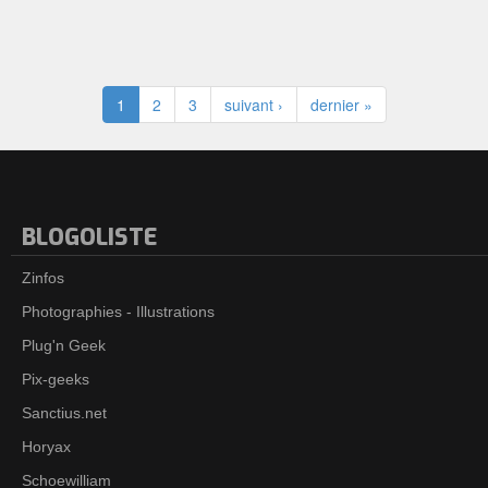
1
2
3
suivant ›
dernier »
BLOGOLISTE
Zinfos
Photographies - Illustrations
Plug'n Geek
Pix-geeks
Sanctius.net
Horyax
Schoewilliam