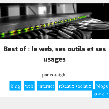
Best of : le web, ses outils et ses
usages
par
coreight
blog
web
internet
réseaux sociaux
blogs
google