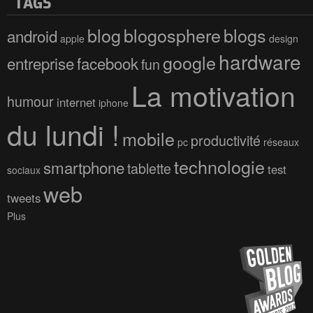
TAGS
blog
blogosphere
blogs
android
apple
design
hardware
google
entreprise
facebook
fun
La motivation
humour
internet
iphone
du lundi !
mobile
productivité
pc
réseaux
technologie
smartphone
tablette
test
sociaux
web
tweets
Plus