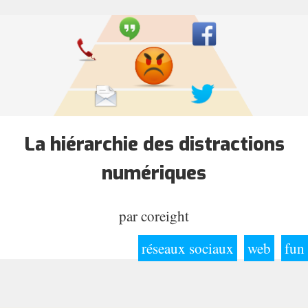
La hiérarchie des distractions
numériques
par
coreight
réseaux sociaux
web
fun