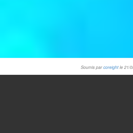
Soumis par
coreight
le 21/0