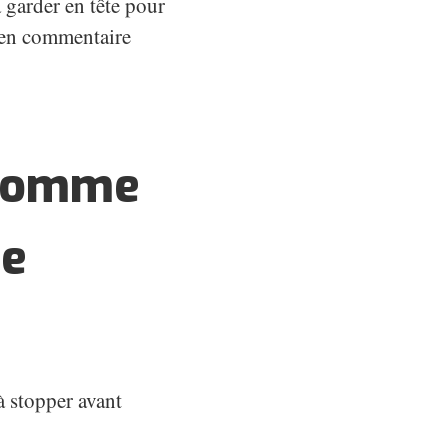
 garder en tête pour
r en commentaire
u comme
me
 stopper avant