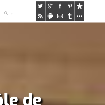
>
ôle de