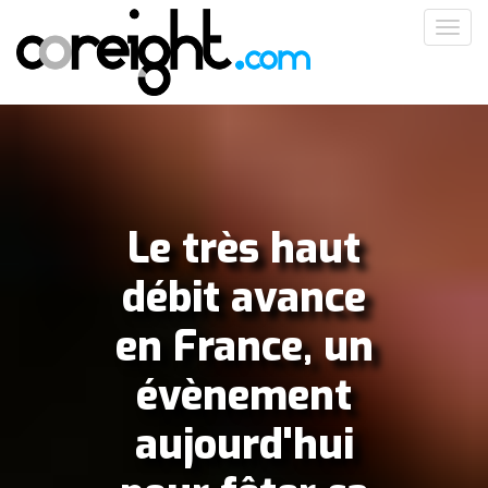
Aller
Toggl
au
navig
contenu
principal
Le très haut
débit avance
en France, un
évènement
aujourd'hui