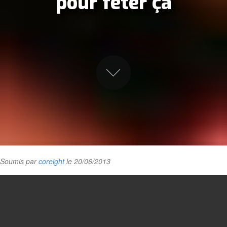
pour fêter ça
Soumis par
coreight
le 20/06/2013