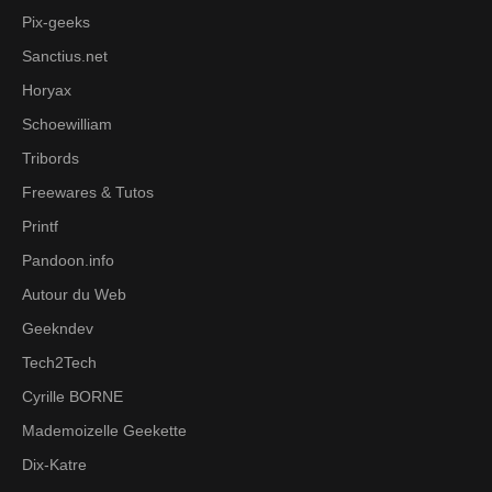
Pix-geeks
Sanctius.net
Horyax
Schoewilliam
Tribords
Freewares & Tutos
Printf
Pandoon.info
Autour du Web
Geekndev
Tech2Tech
Cyrille BORNE
Mademoizelle Geekette
Dix-Katre