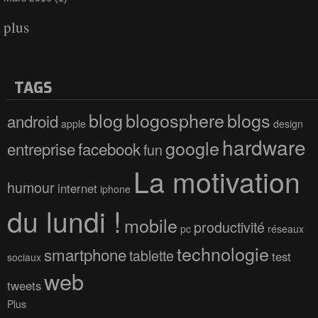
plus
TAGS
blog
blogosphere
blogs
android
apple
design
hardware
google
entreprise
facebook
fun
La motivation
humour
internet
iphone
du lundi !
mobile
productivité
pc
réseaux
technologie
smartphone
tablette
test
sociaux
web
tweets
Plus