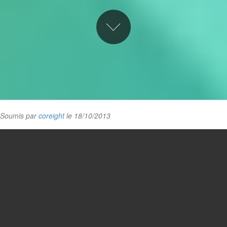
Soumis par
coreight
le 18/10/2013