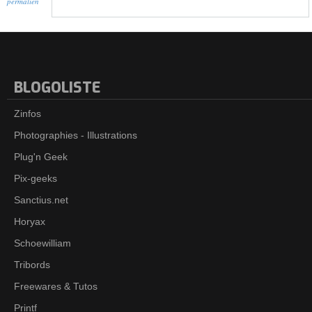
permalien
BLOGOLISTE
Zinfos
Photographies - Illustrations
Plug'n Geek
Pix-geeks
Sanctius.net
Horyax
Schoewilliam
Tribords
Freewares & Tutos
Printf