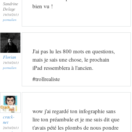
Sandrine
bien vu !
Delage
19/10/2013
permalien
J'ai pas lu les 800 mots en questions,
Florian
mais je sais une chose, le prochain
19/10/2013
iPad ressemblera à l'ancien.
permalien
#trollrealiste
wow j'ai regardé ton infographie sans
crack-
lire ton préambule et je me suis dit que
net
t'avais pété les plombs de nous pondre
20/10/2013