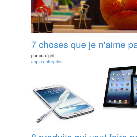
7 choses que je n'aime p
par
coreight
apple
entreprise
8 produits qui vont faire p