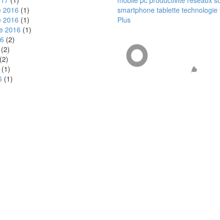
017
(1)
mobile
pc
productivité
réseaux s
 2016
(1)
smartphone
tablette
technologie
 2016
(1)
Plus
e 2016
(1)
16
(2)
(2)
(2)
(1)
6
(1)