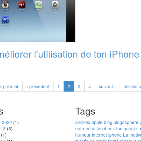
éliorer l'utilisation de ton iPhon
« premier
‹ précédent
1
2
3
4
suivant ›
dernier 
s
Tags
 2022
(1)
android
apple
blog
blogosphere
018
(3)
entreprise
facebook
fun
google
h
(1)
humour
internet
iphone
La motiva