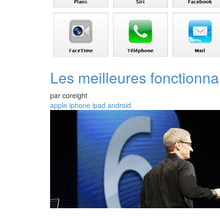
Les meilleures fonctionna
par
coreight
apple
iphone
ipad
android