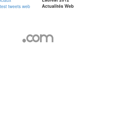
ociaux
Actualités Web
test
tweets
web