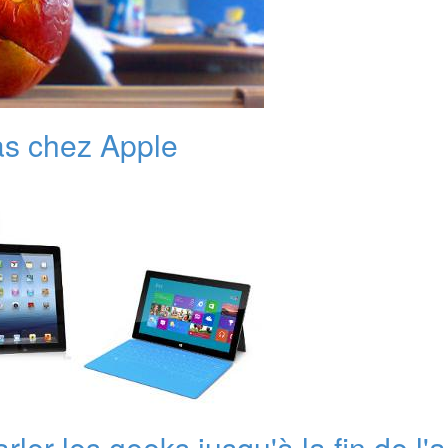
as chez Apple
arler les geeks jusqu'à la fin de l