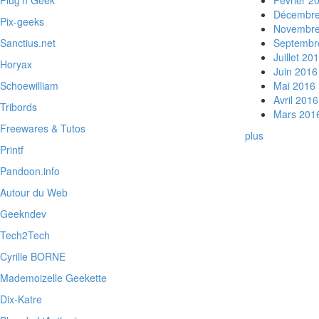
Plug'n Geek
Février 2
Décembre
Pix-geeks
Novembre
Sanctius.net
Septembr
Juillet 20
Horyax
Juin 2016
Schoewilliam
Mai 2016
Avril 2016
Tribords
Mars 201
Freewares & Tutos
plus
Printf
Pandoon.info
Autour du Web
Geekndev
Tech2Tech
Cyrille BORNE
Mademoizelle Geekette
Dix-Katre