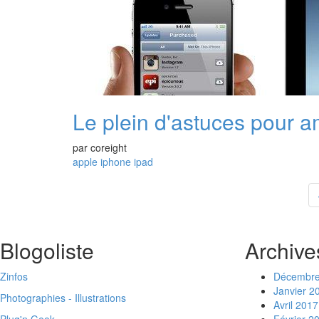
Le plein d'astuces pour am
par
coreight
apple
iphone
ipad
Blogoliste
Archive
Zinfos
Décembre
Janvier 2
Photographies - Illustrations
Avril 2017