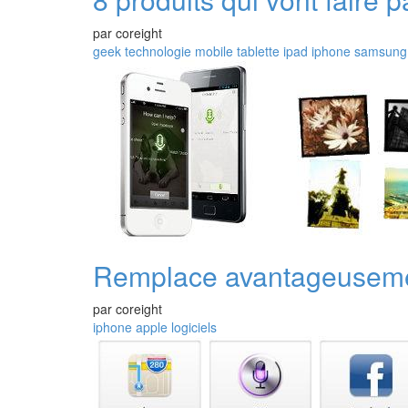
par
coreight
geek
technologie
mobile
tablette
ipad
iphone
samsung
Remplace avantageusement
par
coreight
iphone
apple
logiciels