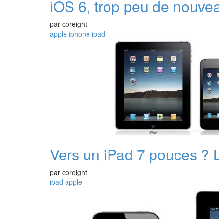
iOS 6, trop peu de nouvea
par
coreight
apple
iphone
ipad
Vers un iPad 7 pouces ? L
par
coreight
ipad
apple