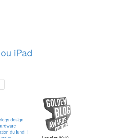
e ou iPad
»
blogs
design
ardware
tion du lundi !
Lauréat 2012