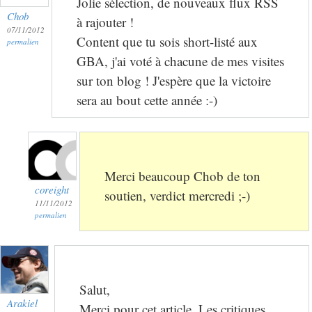
Jolie sélection, de nouveaux flux RSS
Chob
à rajouter !
07/11/2012
Content que tu sois short-listé aux
permalien
GBA, j'ai voté à chacune de mes visites
sur ton blog ! J'espère que la victoire
sera au bout cette année :-)
Merci beaucoup Chob de ton
coreight
soutien, verdict mercredi ;-)
11/11/2012
permalien
Salut,
Arakiel
Merci pour cet article. Les critiques