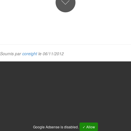
Soumis par
coreight
le 06/11/2012
Google Adsense is disabled.
✓ Allow