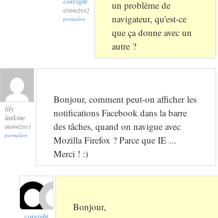
coreight
un problème de
05/08/2012
navigateur, qu'est-ce
permalien
que ça donne avec un
autre ?
Bonjour, comment peut-on afficher les
lily
notifications Facebook dans la barre
laskine
des tâches, quand on navigue avec
06/09/2011
permalien
Mozilla Firefox ? Parce que IE ...
Merci ! :)
Bonjour,
coreight