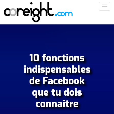
Aller
Toggl
au
navig
contenu
principal
10 fonctions
indispensables
de Facebook
que tu dois
connaître