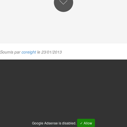
Soumis par
coreight
le 23/01/2013
Google Adsense is disabled.
✓ Allow