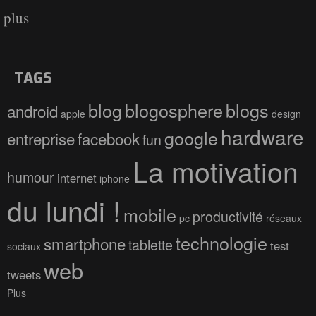
plus
TAGS
blog
blogosphere
blogs
android
apple
design
hardware
google
entreprise
facebook
fun
La motivation
humour
internet
iphone
du lundi !
mobile
productivité
pc
réseaux
technologie
smartphone
tablette
test
sociaux
web
tweets
Plus