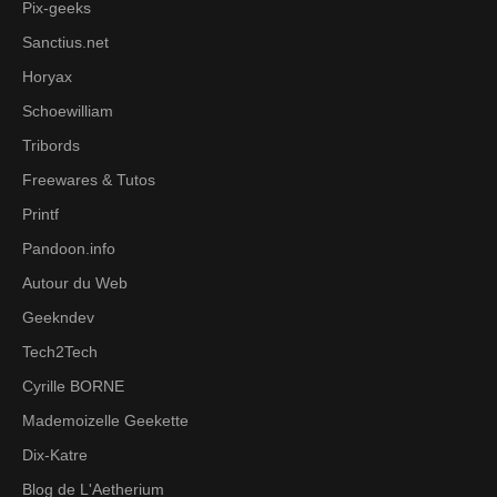
Pix-geeks
Sanctius.net
Horyax
Schoewilliam
Tribords
Freewares & Tutos
Printf
Pandoon.info
Autour du Web
Geekndev
Tech2Tech
Cyrille BORNE
Mademoizelle Geekette
Dix-Katre
Blog de L'Aetherium