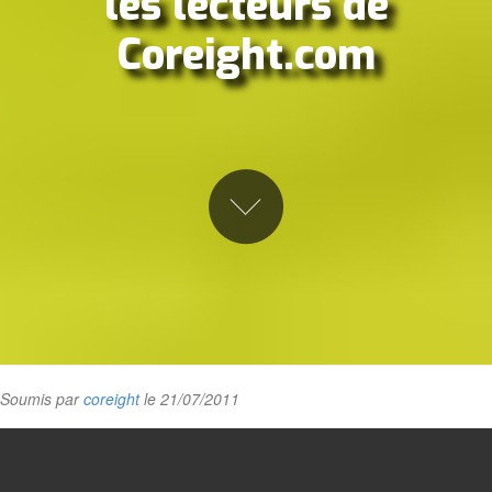
les lecteurs de
Coreight.com
Soumis par
coreight
le 21/07/2011