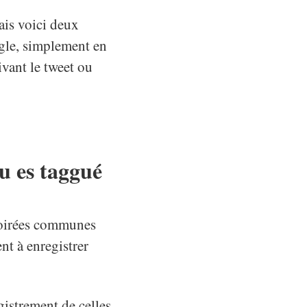
ais voici deux
ogle, simplement en
ivant le tweet ou
u es taggué
soirées communes
nt à enregistrer
istrement de celles