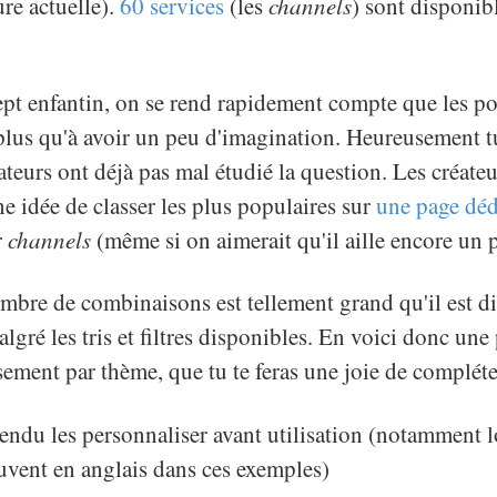
ure actuelle).
60 services
(les
channels
) sont disponi
ept enfantin, on se rend rapidement compte que les pos
e plus qu'à avoir un peu d'imagination. Heureusement tu
teurs ont déjà pas mal étudié la question. Les créateu
ne idée de classer les plus populaires sur
une page déd
r
channels
(même si on aimerait qu'il aille encore un p
mbre de combinaisons est tellement grand qu'il est dif
algré les tris et filtres disponibles. En voici donc une 
sement par thème, que tu te feras une joie de complét
endu les personnaliser avant utilisation (notamment lo
ouvent en anglais dans ces exemples)