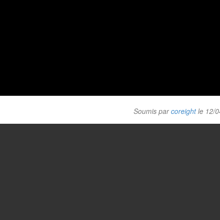
Soumis par
coreight
le 12/0