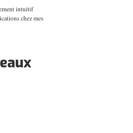
vement intuitif
lications chez mes
seaux