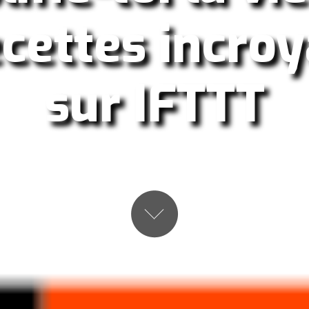
cettes incro
sur IFTTT