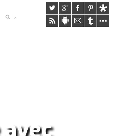
>
e avec