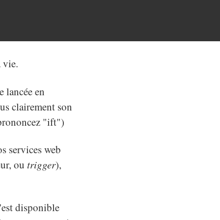
 vie.
e lancée en
us clairement son
(prononcez "ift")
os services web
eur, ou
trigger
),
n'est disponible