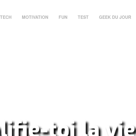
TECH
MOTIVATION
FUN
TEST
GEEK DU JOUR
ifie-toi la vi