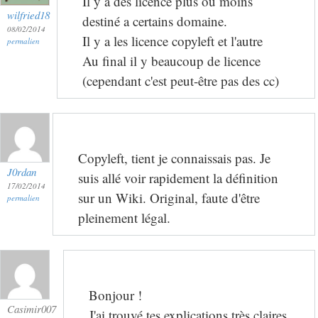
Il y a des licence plus ou moins
wilfried18
destiné a certains domaine.
08/02/2014
Il y a les licence copyleft et l'autre
permalien
Au final il y beaucoup de licence
(cependant c'est peut-être pas des cc)
Copyleft, tient je connaissais pas. Je
J0rdan
suis allé voir rapidement la définition
17/02/2014
sur un Wiki. Original, faute d'être
permalien
pleinement légal.
Bonjour !
Casimir007
J'ai trouvé tes explications très claires