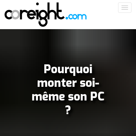
Aller
Toggl
au
navig
contenu
principal
Pourquoi
monter soi-
même son PC
?