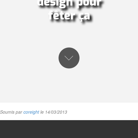
design pour
fêter ça
Soumis par
coreight
le 14/03/2013