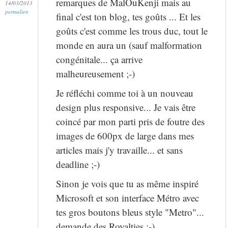
remarques de MalOuKenji mais au
14/03/2013
permalien
final c'est ton blog, tes goûts ... Et les
goûts c'est comme les trous duc, tout le
monde en aura un (sauf malformation
congénitale... ça arrive
malheureusement ;-)
Je réfléchi comme toi à un nouveau
design plus responsive... Je vais être
coincé par mon parti pris de foutre des
images de 600px de large dans mes
articles mais j'y travaille... et sans
deadline ;-)
Sinon je vois que tu as même inspiré
Microsoft et son interface Métro avec
tes gros boutons bleus style "Metro"...
demande des Royalties ;-)