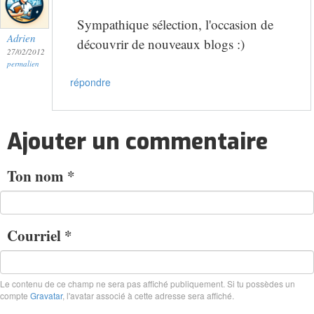
Sympathique sélection, l'occasion de
Adrien
découvrir de nouveaux blogs :)
27/02/2012
permalien
répondre
Ajouter un commentaire
Ton nom
*
Courriel
*
Le contenu de ce champ ne sera pas affiché publiquement. Si tu possèdes un
compte
Gravatar
, l'avatar associé à cette adresse sera affiché.