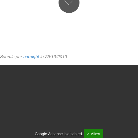
Soumis par
coreight
le 25/10/2013
Google Adsense is disabled.
✓ Allow