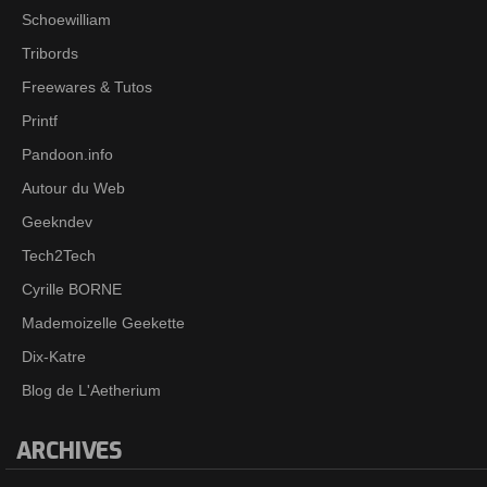
Schoewilliam
Tribords
Freewares & Tutos
Printf
Pandoon.info
Autour du Web
Geekndev
Tech2Tech
Cyrille BORNE
Mademoizelle Geekette
Dix-Katre
Blog de L'Aetherium
ARCHIVES