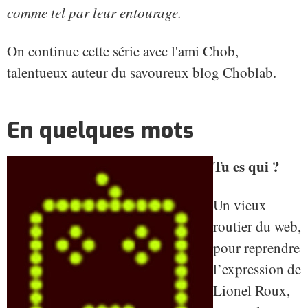
comme tel par leur entourage.
On continue cette série avec l'ami Chob,
talentueux auteur du savoureux blog Choblab.
En quelques mots
Tu es qui ?
Un vieux
routier du web,
pour reprendre
l’expression de
Lionel Roux,