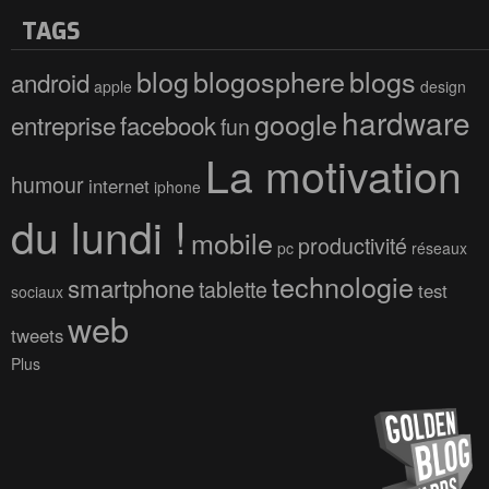
TAGS
blog
blogosphere
blogs
android
apple
design
hardware
google
entreprise
facebook
fun
La motivation
humour
internet
iphone
du lundi !
mobile
productivité
pc
réseaux
technologie
smartphone
tablette
test
sociaux
web
tweets
Plus