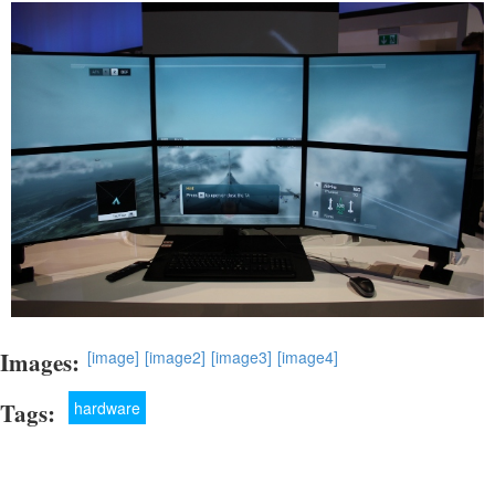
Images:
[image]
[image2]
[image3]
[image4]
Tags:
hardware