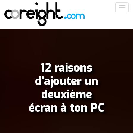
Aller
Toggl
au
navig
contenu
principal
12 raisons
d'ajouter un
deuxième
écran à ton PC