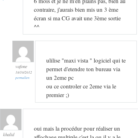
6 mois et je ne m'en plains pas, bien au
contraire, j'aurais bien mis un 3 ème
écran si ma CG avait une 3ème sortie
^^
ulilise "maxi vista " logiciel qui te
vafone
permet d'etendre ton bureau via
18/10/2012
un 2eme pc
permalien
ou ce controler ce 2eme via le
premier ;)
oui mais la procédur pour réaliser un
khalid
affochage multiple c'est la ou il y a le