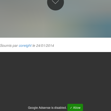
Soumis par
coreight
le 24/01/2014
Google Adsense is disabled.
✓ Allow