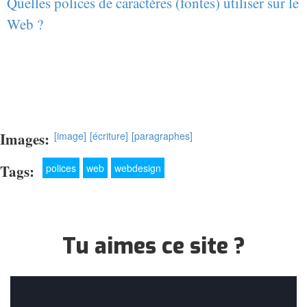
Quelles polices de caractères (fontes) utiliser sur le
Web ?
Images:
[image]
[écriture]
[paragraphes]
Tags:
polices
web
webdesign
Tu aimes ce site ?