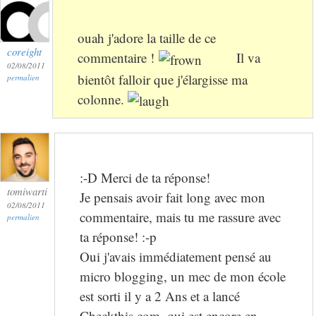
ouah j'adore la taille de ce
coreight
commentaire !
Il va
02/08/2011
bientôt falloir que j'élargisse ma
permalien
colonne.
:-D Merci de ta réponse!
tomiwarti
Je pensais avoir fait long avec mon
02/08/2011
commentaire, mais tu me rassure avec
permalien
ta réponse! :-p
Oui j'avais immédiatement pensé au
micro blogging, un mec de mon école
est sorti il y a 2 Ans et a lancé
Checkthis.com, qui est encore en