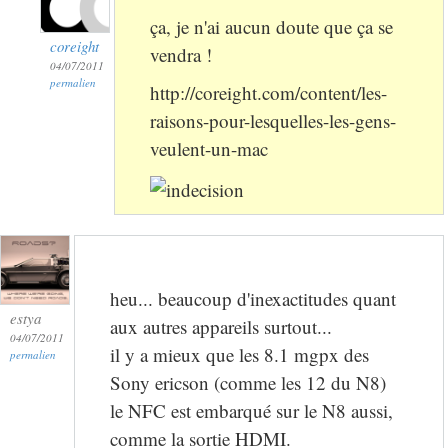
ça, je n'ai aucun doute que ça se
coreight
vendra !
04/07/2011
permalien
http://coreight.com/content/les-
raisons-pour-lesquelles-les-gens-
veulent-un-mac
heu... beaucoup d'inexactitudes quant
estya
aux autres appareils surtout...
04/07/2011
il y a mieux que les 8.1 mgpx des
permalien
Sony ericson (comme les 12 du N8)
le NFC est embarqué sur le N8 aussi,
comme la sortie HDMI.