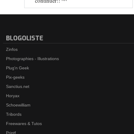
continuer!! ^^
BLOGOLISTE
Zinfos
Photographies - Illustrations
Plug'n Geek
Pix-geeks
Sanctius.net
Horyax
Schoewilliam
Tribords
Freewares & Tutos
Printf