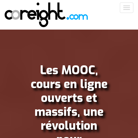
Aller
Toggl
au
navig
contenu
principal
Les MOOC,
cours en ligne
ouverts et
massifs, une
révolution