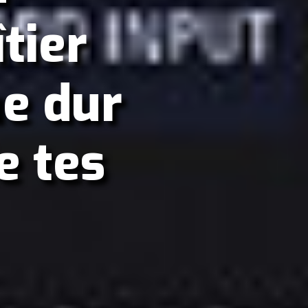
tier
ue dur
e tes