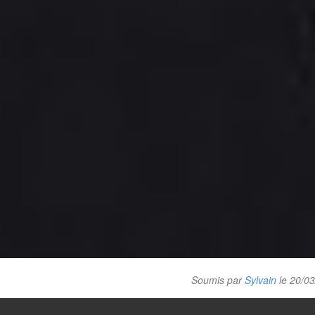
Soumis par
Sylvain
le 20/0