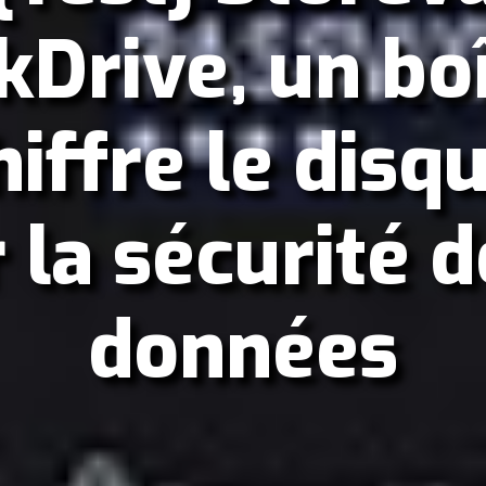
kDrive, un boî
hiffre le disq
 la sécurité d
données