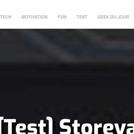
TECH
MOTIVATION
FUN
TEST
GEEK DU JOUR
[Test] Storev