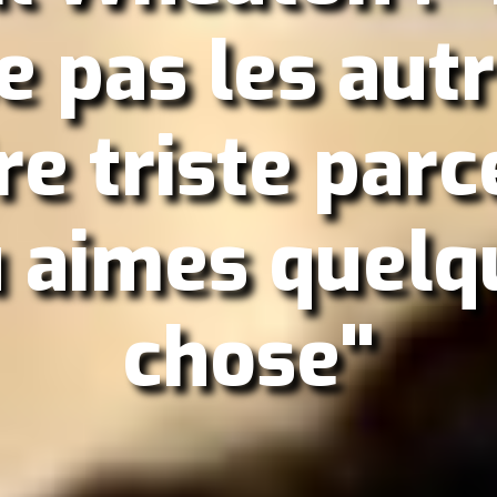
e pas les aut
re triste parc
u aimes quelq
chose"