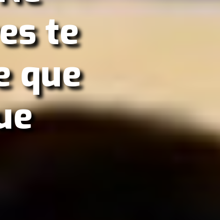
res te
e que
ue