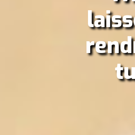
laiss
rend
t