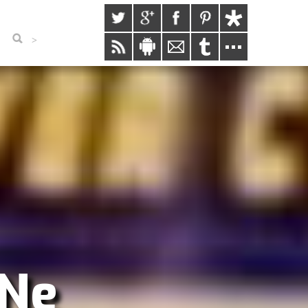
>
"Ne