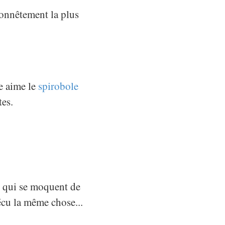
honnêtement la plus
ne aime le
spirobole
es.
s, qui se moquent de
vécu la même chose...