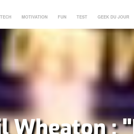
TECH
MOTIVATION
FUN
TEST
GEEK DU JOUR
l Wheaton : 