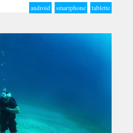
android
smartphone
tablette