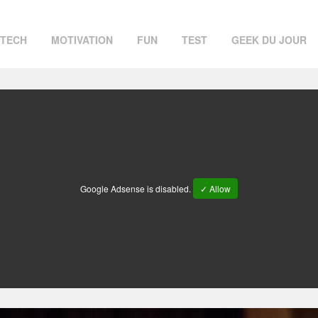
TECH
MOTIVATION
FUN
TEST
GEEK DU JOUR
Google Adsense is disabled.
✓ Allow