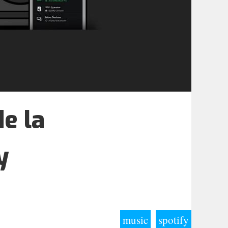
e la
y
music
spotify