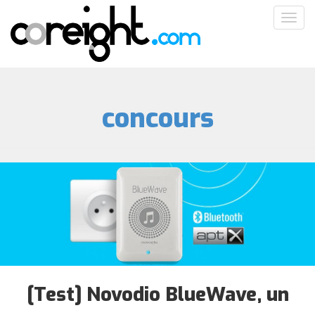
Aller
Toggl
au
navig
contenu
principal
concours
[Test] Novodio BlueWave, un