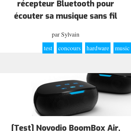
récepteur Bluetooth pour
écouter sa musique sans fil
par
Sylvain
test
concours
hardware
music
[Test] Novodio BoomBox Air,