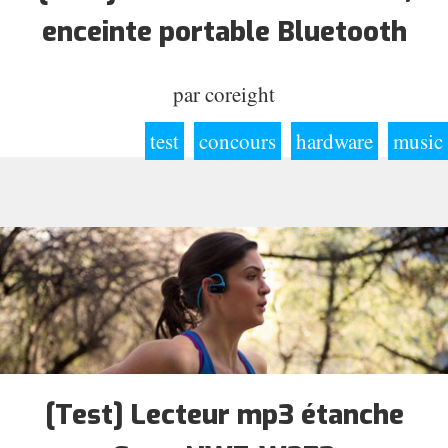
enceinte portable Bluetooth
par
coreight
test
concours
hardware
music
[Test] Lecteur mp3 étanche