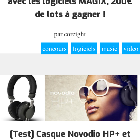
avec les logiciels MAGIX, 200€
de lots à gagner !
par
coreight
concours
logiciels
music
video
[Test] Casque Novodio HP+ et