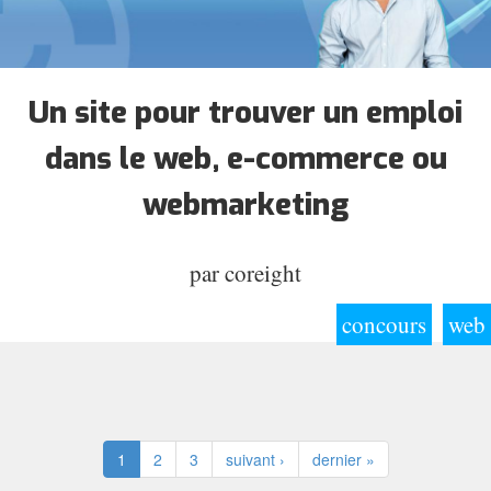
Un site pour trouver un emploi
dans le web, e-commerce ou
webmarketing
par
coreight
concours
web
1
2
3
suivant ›
dernier »