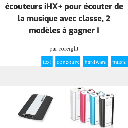
écouteurs iHX+ pour écouter de
la musique avec classe, 2
modèles à gagner !
par
coreight
test
concours
hardware
music