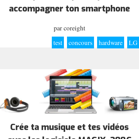
accompagner ton smartphone
par
coreight
test
concours
hardware
LG
Crée ta musique et tes vidéos