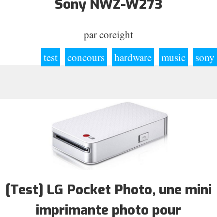
Sony NWZ-W273
par
coreight
test
concours
hardware
music
sony
[Test] LG Pocket Photo, une mini
imprimante photo pour