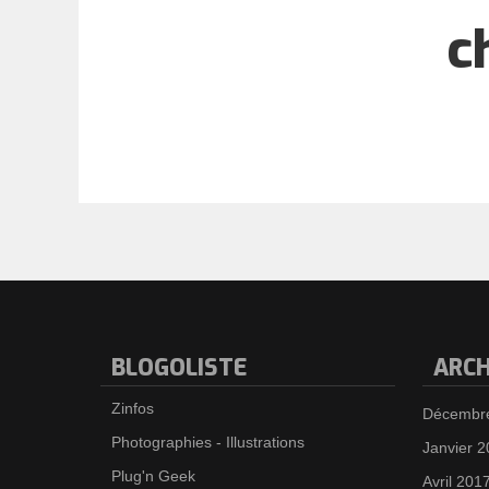
c
BLOGOLISTE
ARCH
Zinfos
Décembr
Photographies - Illustrations
Janvier 
Plug'n Geek
Avril 201