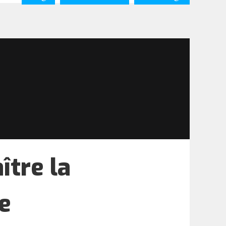
ître la
e