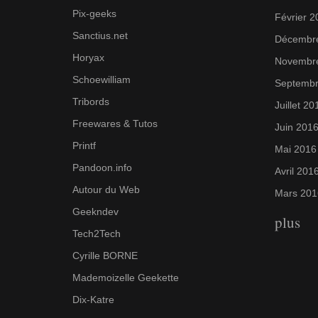
Pix-geeks
Février 2
Sanctius.net
Décembr
Horyax
Novembr
Schoewilliam
Septembr
Tribords
Juillet 20
Freewares & Tutos
Juin 201
Printf
Mai 2016
Pandoon.info
Avril 201
Autour du Web
Mars 201
Geekndev
plus
Tech2Tech
Cyrille BORNE
Mademoizelle Geekette
Dix-Katre