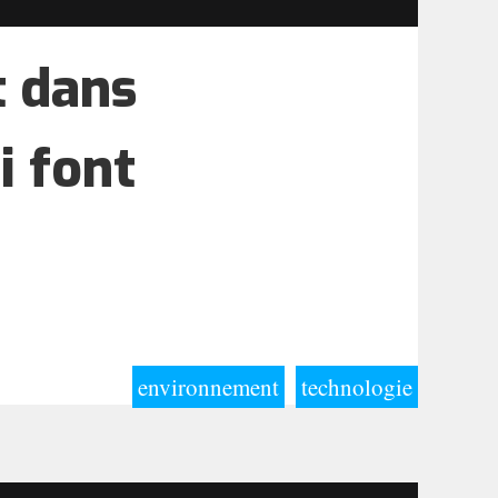
t dans
i font
environnement
technologie