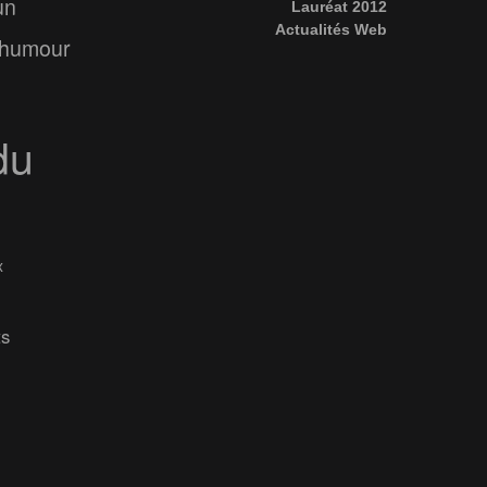
un
Lauréat 2012
Actualités Web
humour
du
x
ts