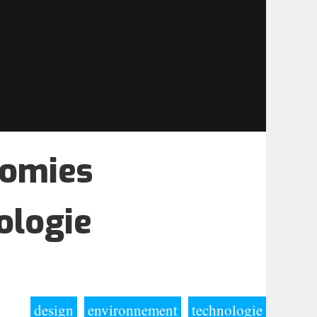
nomies
ologie
design
environnement
technologie