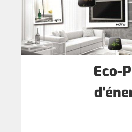
Eco-P
d'éne