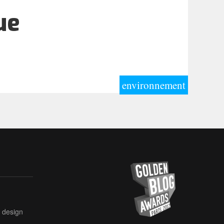
ue
environnement
design