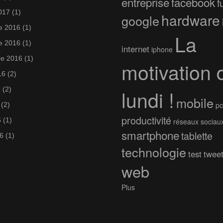
entreprise
facebook
f
017
(1)
hardware
google
e 2016
(1)
La
e 2016
(1)
internet
iphone
e 2016
(1)
motivation 
16
(2)
6
(2)
lundi !
mobile
pc
(2)
productivité
6
(1)
réseaux sociau
smartphone
tablette
6
(1)
technologie
test
twee
web
Plus