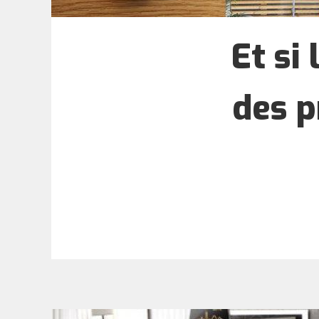
Et si
des p