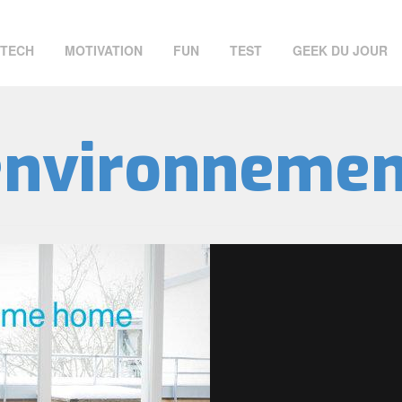
TECH
MOTIVATION
FUN
TEST
GEEK DU JOUR
environnemen