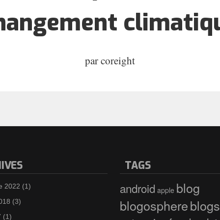
hangement climatiq
par
coreight
IVES
TAGS
blog
android
e 2022
(1)
apple
blogosphere
blogs
2018
(3)
7
(1)