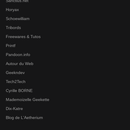
Sanctius.net
Horyax
Schoewilliam
Tribords
Freewares & Tutos
Printf
Pandoon.info
Autour du Web
Geekndev
Tech2Tech
Cyrille BORNE
Mademoizelle Geekette
Dix-Katre
Blog de L'Aetherium