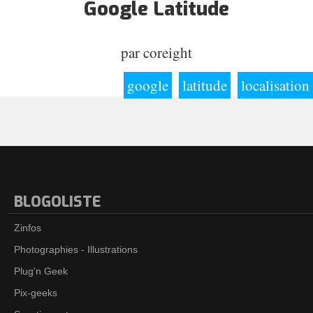
Google Latitude
par
coreight
google
latitude
localisation
BLOGOLISTE
Zinfos
Photographies - Illustrations
Plug'n Geek
Pix-geeks