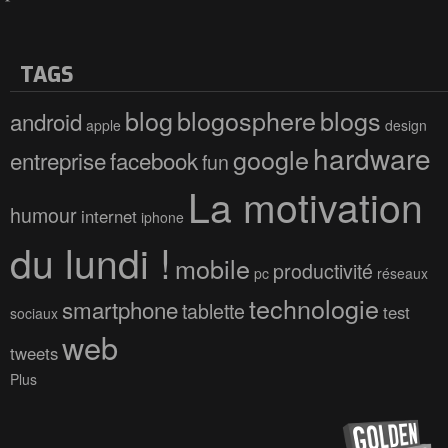
TAGS
blog
blogosphere
blogs
android
apple
design
hardware
google
entreprise
facebook
fun
La motivation
humour
internet
iphone
du lundi !
mobile
productivité
pc
réseaux
technologie
smartphone
tablette
test
sociaux
web
tweets
Plus