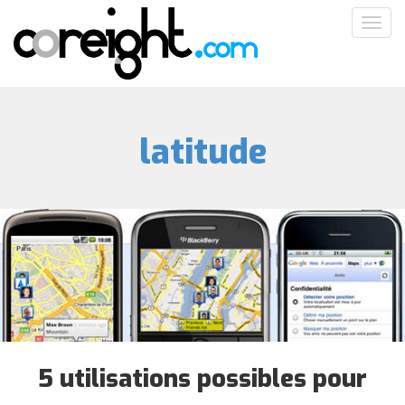
Aller
Toggl
au
navig
contenu
principal
latitude
5 utilisations possibles pour