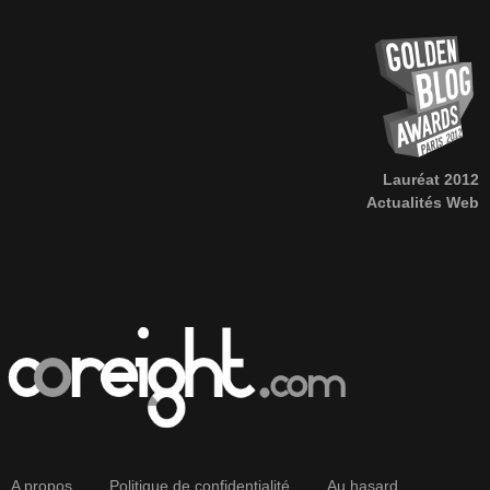
Lauréat 2012
Actualités Web
A propos
Politique de confidentialité
Au hasard