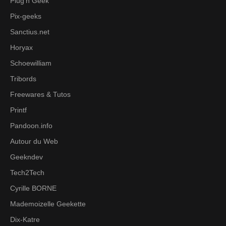
Plug'n Geek
Pix-geeks
Sanctius.net
Horyax
Schoewilliam
Tribords
Freewares & Tutos
Printf
Pandoon.info
Autour du Web
Geekndev
Tech2Tech
Cyrille BORNE
Mademoizelle Geekette
Dix-Katre