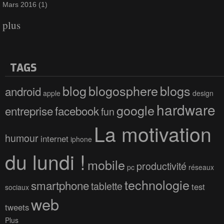
Mars 2016
(1)
plus
TAGS
blog
blogosphere
blogs
android
apple
design
hardware
google
entreprise
facebook
fun
La motivation
humour
internet
iphone
du lundi !
mobile
productivité
pc
réseaux
technologie
smartphone
tablette
test
sociaux
web
tweets
Plus