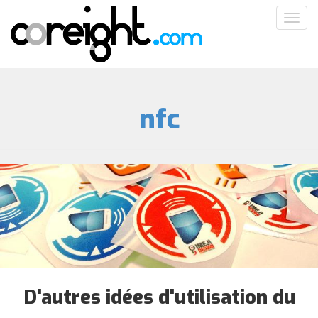
Aller
Toggl
au
navig
contenu
principal
nfc
D'autres idées d'utilisation du