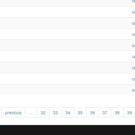
c
c
c
c
c
c
c
c
c
previous
…
32
33
34
35
36
37
38
39