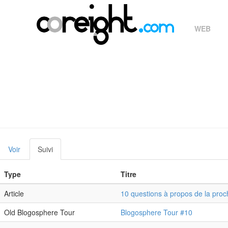
Aller
au
contenu
WEB
principal
Onglets
Voir
Suivi
(onglet
actif)
Type
Titre
principaux
Article
10 questions à propos de la proc
Old Blogosphere Tour
Blogosphere Tour #10