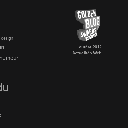
design
un
Lauréat 2012
Actualités Web
humour
du
x