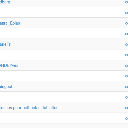
idberg
c
c
aitre_Eolas
c
c
aireFr
c
c
@LANDEYves
c
c
aingout
c
c
coches pour netbook et tablettes !
c
c