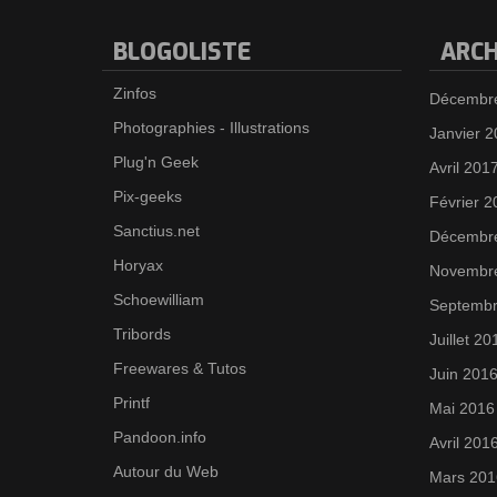
BLOGOLISTE
ARCH
Zinfos
Décembr
Photographies - Illustrations
Janvier 
Plug'n Geek
Avril 201
Pix-geeks
Février 2
Sanctius.net
Décembr
Horyax
Novembr
Schoewilliam
Septembr
Tribords
Juillet 20
Freewares & Tutos
Juin 201
Printf
Mai 2016
Pandoon.info
Avril 201
Autour du Web
Mars 201