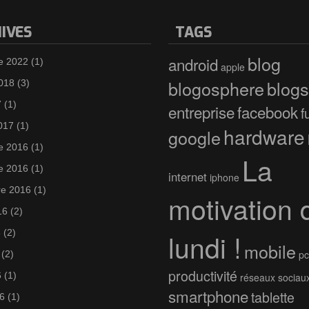
IVES
TAGS
blog
android
e 2022
(1)
apple
blogosphere
blogs
2018
(3)
7
(1)
entreprise
facebook
f
017
(1)
hardware
google
e 2016
(1)
La
e 2016
(1)
internet
iphone
e 2016
(1)
motivation 
16
(2)
6
(2)
lundi !
mobile
pc
(2)
productivité
6
(1)
réseaux sociau
smartphone
tablette
6
(1)