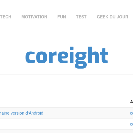
TECH
MOTIVATION
FUN
TEST
GEEK DU JOUR
coreight
A
haine version d'Android
c
c