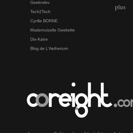
Geekndev
plus
Tech2Tech
Cyrille BORNE
Mademoizelle Geekette
Dix-Katre
Blog de L'Aetherium