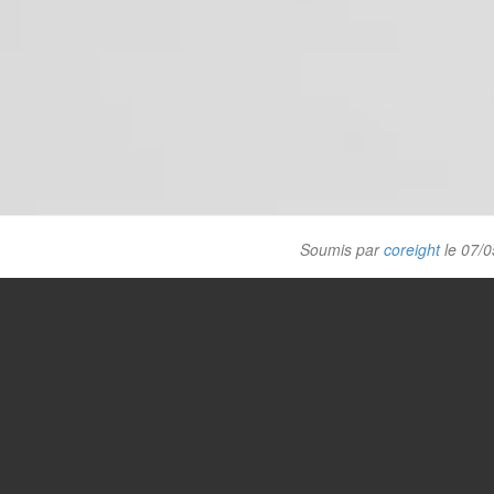
Soumis par
coreight
le 07/0