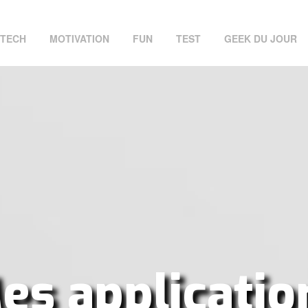
TECH
MOTIVATION
FUN
TEST
GEEK DU JOUR
es applicatio