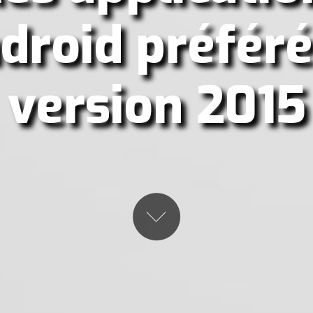
droid préféré
version 2015