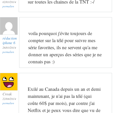
sur toutes les chaines de la TNT :-/
02/03/2014
permalien
voila pourquoi j'évite toujours de
réduction
compter sur la télé pour suivre mes
iphone 6
série favorites, ils ne servent qu'a me
26/03/2014
permalien
donner un aperçus des séries que je ne
connais pas :)
Exilé au Canada depuis un an et demi
Creak
maintenant, je n'ai pas la télé (qui
22/08/2014
coûte 60$ par mois), par contre j'ai
permalien
Netflix et je peux vous dire que vu de