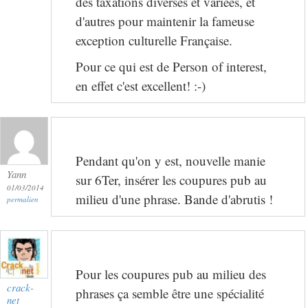
des taxations diverses et variées, et
d'autres pour maintenir la fameuse
exception culturelle Française.
Pour ce qui est de Person of interest,
en effet c'est excellent! :-)
Pendant qu'on y est, nouvelle manie
Yann
sur 6Ter, insérer les coupures pub au
01/03/2014
milieu d'une phrase. Bande d'abrutis !
permalien
Pour les coupures pub au milieu des
crack-
phrases ça semble être une spécialité
net