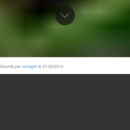
Soumis par
coreight
le 21/02/2014