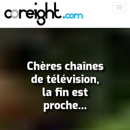
Aller
Toggl
au
navig
contenu
principal
Chères chaînes
de télévision,
la fin est
proche...