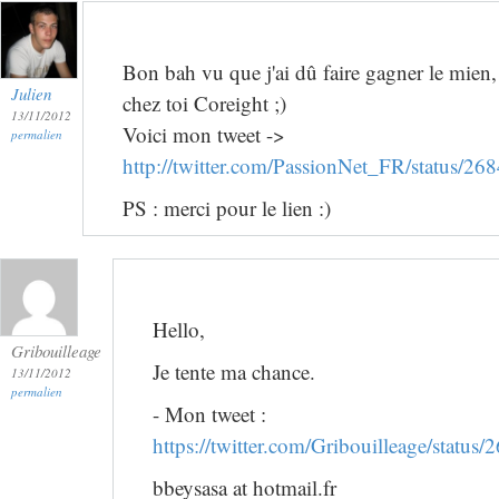
Bon bah vu que j'ai dû faire gagner le mien,
Julien
chez toi Coreight ;)
13/11/2012
Voici mon tweet ->
permalien
http://twitter.com/PassionNet_FR/status/
PS : merci pour le lien :)
Hello,
Gribouilleage
Je tente ma chance.
13/11/2012
permalien
- Mon tweet :
https://twitter.com/Gribouilleage/stat
bbeysasa at hotmail.fr