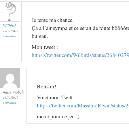
Je tente ma chance.
Wilbird
Ça a l’air sympa et ce serait de toute bôôôô
13/11/2012
bureau.
permalien
Mon tweet :
https://twitter.com/Wilbirds/status/26840
Bonsoir!
massimobzh
Voici mon Twitt:
13/11/2012
permalien
https://twitter.com/MassimoRiwal/statu
merci pour ce jeu ;)