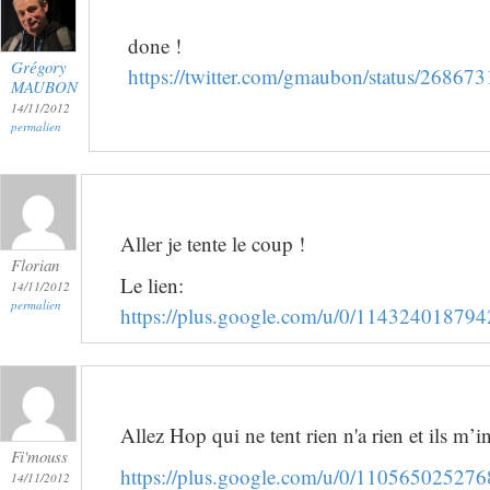
done !
Grégory
https://twitter.com/gmaubon/status/2686
MAUBON
14/11/2012
permalien
Aller je tente le coup !
Florian
Le lien:
14/11/2012
permalien
https://plus.google.com/u/0/114324018
Allez Hop qui ne tent rien n'a rien et ils m’in
Fi'mouss
https://plus.google.com/u/0/110565025
14/11/2012