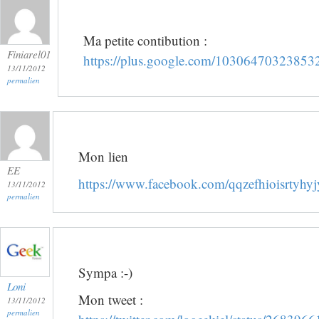
Ma petite contibution :
Finiarel01
https://plus.google.com/1030647032385
13/11/2012
permalien
Mon lien
EE
https://www.facebook.com/qqzefhioisrtyhyjy
13/11/2012
permalien
Sympa :-)
Loni
Mon tweet :
13/11/2012
permalien