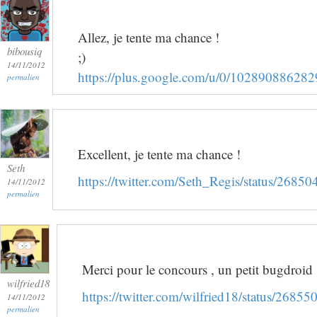
Allez, je tente ma chance !
bibousiq
;)
14/11/2012
https://plus.google.com/u/0/1028908862
permalien
Excellent, je tente ma chance !
Seth
https://twitter.com/Seth_Regis/status/268
14/11/2012
permalien
Merci pour le concours , un petit bugdroid
wilfried18
https://twitter.com/wilfried18/status/268
14/11/2012
permalien