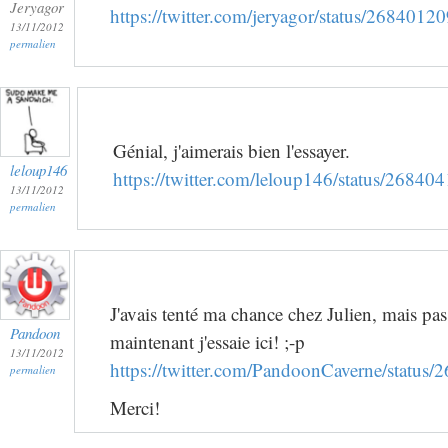
Jeryagor
https://twitter.com/jeryagor/status/26840
13/11/2012
permalien
Génial, j'aimerais bien l'essayer.
leloup146
https://twitter.com/leloup146/status/268
13/11/2012
permalien
J'avais tenté ma chance chez Julien, mais pa
Pandoon
maintenant j'essaie ici! ;-p
13/11/2012
https://twitter.com/PandoonCaverne/statu
permalien
Merci!