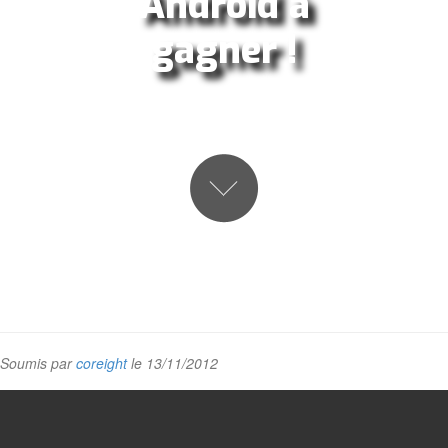
Android à
gagner !
Soumis par
coreight
le 13/11/2012