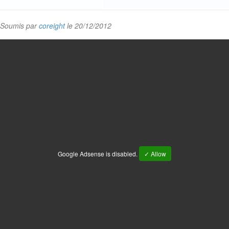
Soumis par
coreight
le 20/12/2012
Google Adsense is disabled.
✓ Allow