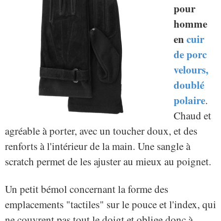
pour
homme
en
cuir
de porc
velours,
doublé
polaire
.
Chaud et
agréable à porter, avec un toucher doux, et des
renforts à l'intérieur de la main. Une sangle à
scratch permet de les ajuster au mieux au poignet.
Un petit bémol concernant la forme des
emplacements "tactiles" sur le pouce et l'index, qui
ne couvrent pas tout le doigt et oblige donc à