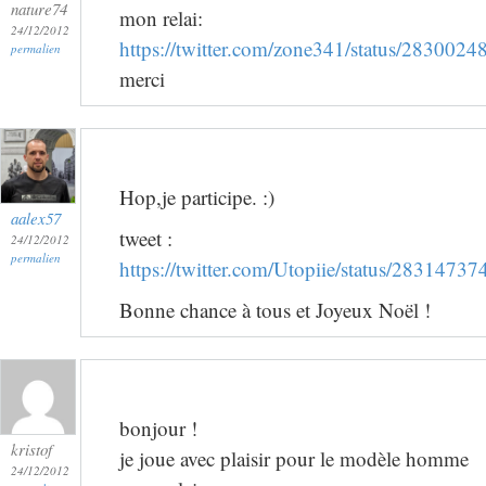
nature74
mon relai:
24/12/2012
https://twitter.com/zone341/status/28300
permalien
merci
Hop,je participe. :)
aalex57
tweet :
24/12/2012
permalien
https://twitter.com/Utopiie/status/283147
Bonne chance à tous et Joyeux Noël !
bonjour !
kristof
je joue avec plaisir pour le modèle homme
24/12/2012