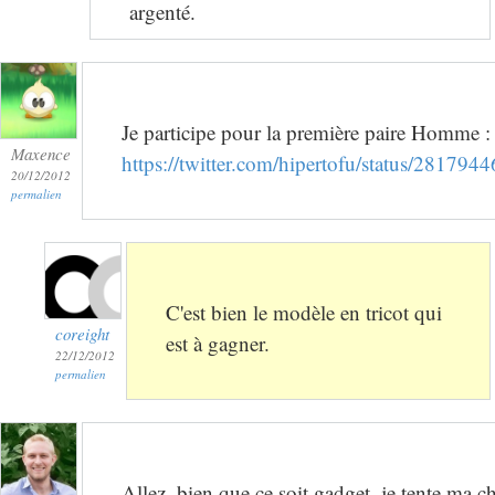
argenté.
Je participe pour la première paire Homme :
Maxence
https://twitter.com/hipertofu/status/2817
20/12/2012
permalien
C'est bien le modèle en tricot qui
coreight
est à gagner.
22/12/2012
permalien
Allez, bien que ce soit gadget, je tente ma c