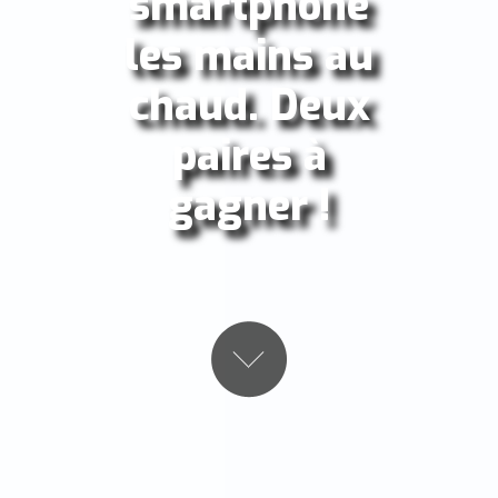
smartphone
les mains au
chaud. Deux
paires à
gagner !