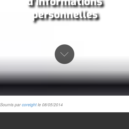
d'informations
personnelles
Soumis par
coreight
le 08/05/2014