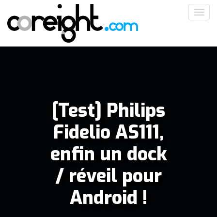
Aller
Toggl
au
navig
contenu
principal
[Test] Philips
Fidelio AS111,
enfin un dock
/ réveil pour
Android !