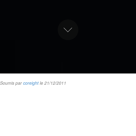
Soumis par
coreight
le 21/12/2011