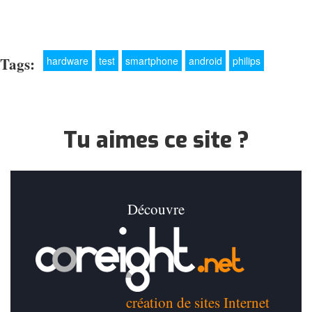
Tags:
hardware
test
smartphone
android
philips
Tu aimes ce site ?
Découvre
création de sites Internet