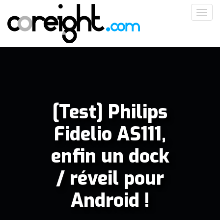
Aller
Toggl
au
navig
contenu
principal
[Test] Philips
Fidelio AS111,
enfin un dock
/ réveil pour
Android !