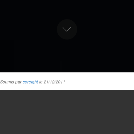
Soumis par
coreight
le 21/12/2011