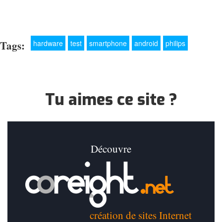
Tags:
hardware
test
smartphone
android
philips
Tu aimes ce site ?
Découvre
création de sites Internet