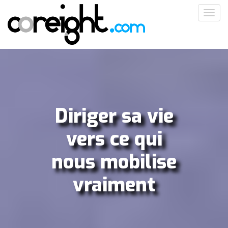
Aller
Toggl
au
navig
contenu
principal
Diriger sa vie
vers ce qui
nous mobilise
vraiment