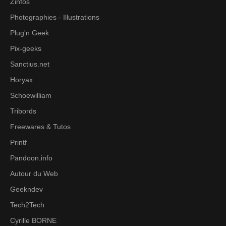
Zinfos
Photographies - Illustrations
Plug'n Geek
Pix-geeks
Sanctius.net
Horyax
Schoewilliam
Tribords
Freewares & Tutos
Printf
Pandoon.info
Autour du Web
Geekndev
Tech2Tech
Cyrille BORNE