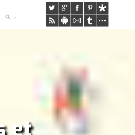
>
s et