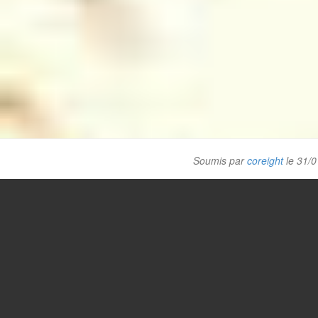
Soumis par
coreight
le 31/0