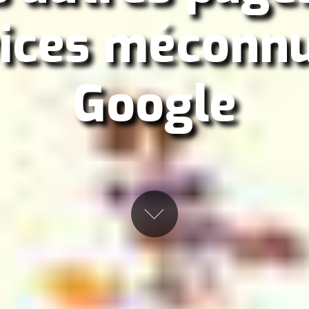
ices méconn
Google