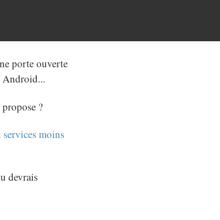
ne porte ouverte
 Android...
n propose ?
t services moins
tu devrais