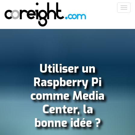
Aller
Toggl
au
navig
contenu
principal
Utiliser un
Raspberry Pi
comme Media
Center, la
bonne idée ?