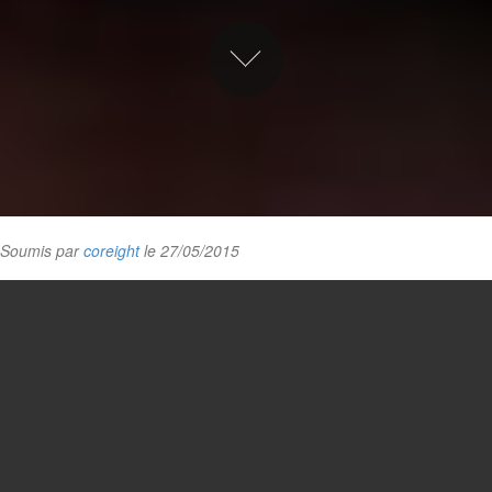
Soumis par
coreight
le 27/05/2015