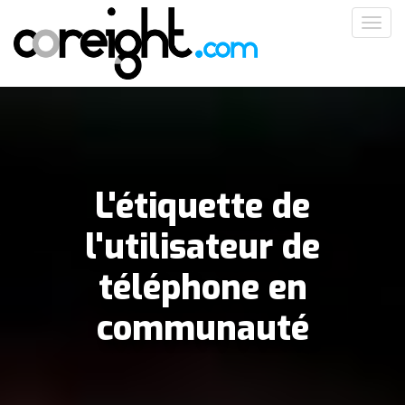
Aller
Toggl
au
navig
contenu
principal
L'étiquette de
l'utilisateur de
téléphone en
communauté