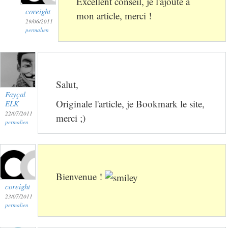
Excellent conseil, je l'ajoute à
coreight
mon article, merci !
29/06/2011
permalien
Salut,
Fayçal
Originale l'article, je Bookmark le site,
ELK
22/07/2011
merci ;)
permalien
Bienvenue !
coreight
23/07/2011
permalien