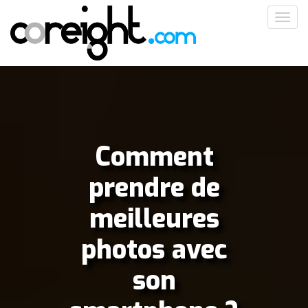
Aller
Toggl
au
navig
contenu
principal
Comment
prendre de
meilleures
photos avec
son