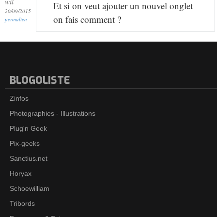
wil
Et si on veut ajouter un nouvel onglet
20/09/2015
on fais comment ?
permalien
BLOGOLISTE
Zinfos
Photographies - Illustrations
Plug'n Geek
Pix-geeks
Sanctius.net
Horyax
Schoewilliam
Tribords