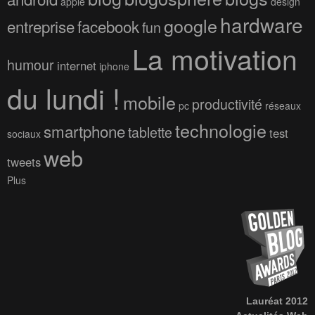
apple
design
hardware
google
entreprise
facebook
fun
La motivation
humour
internet
iphone
du lundi !
mobile
productivité
pc
réseaux
technologie
smartphone
tablette
test
sociaux
web
tweets
Plus
Lauréat 2012