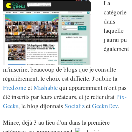
La
catégorie
dans
laquelle
j'aurai pu
également
m'inscrire, beaucoup de blogs que je consulte
régulièrement, le choix est difficile. J'oublie la
Fredzone
et
Mashable
qui apparemment n'ont pas
été inscrits par leurs créateurs, et je retiendrai
Pix-
Geeks
, le blog dijonnais
Socializ
et
GeeknDev
.
Mince, déjà 3 au lieu d'un dans la première
catégorie, ça commence mal.