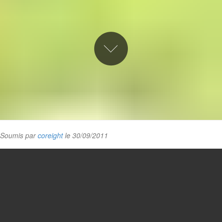
Soumis par
coreight
le 30/09/2011