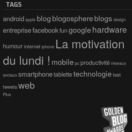
TAGS
blog
blogosphere
blogs
android
apple
design
hardware
google
entreprise
facebook
fun
La motivation
humour
internet
iphone
du lundi !
mobile
productivité
pc
réseaux
technologie
smartphone
tablette
test
sociaux
web
tweets
Plus