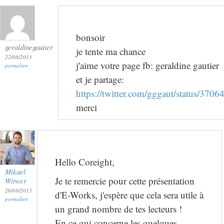
bonsoir
geraldinegautier
je tente ma chance
22/08/2013
j'aime votre page fb: geraldine gautier
permalien
et je partage:
https://twitter.com/gggaut/status/37
merci
Hello Coreight,
Mikael
Je te remercie pour cette présentation
Witwer
26/08/2013
d'E-Works, j'espère que cela sera utile à
permalien
un grand nombre de tes lecteurs !
En ce qui concerne les quelques