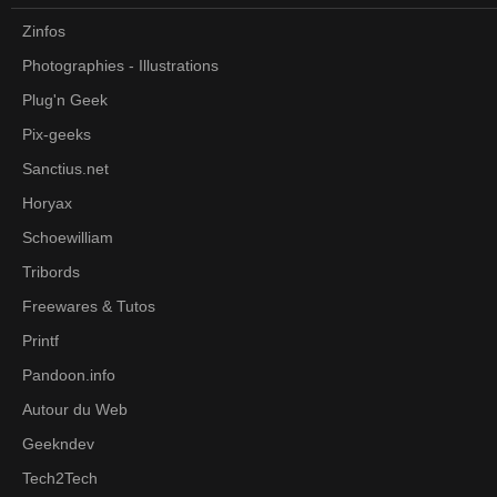
Zinfos
Photographies - Illustrations
Plug'n Geek
Pix-geeks
Sanctius.net
Horyax
Schoewilliam
Tribords
Freewares & Tutos
Printf
Pandoon.info
Autour du Web
Geekndev
Tech2Tech