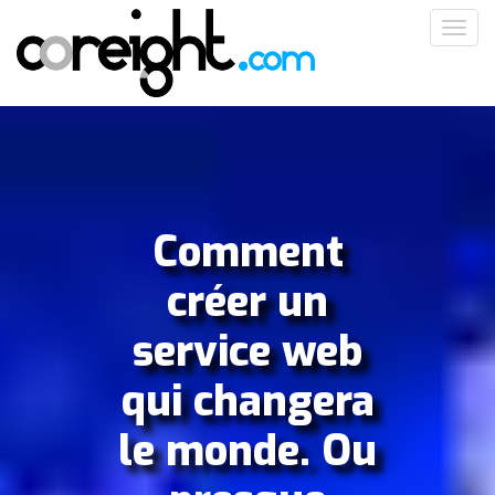
Aller
Toggl
au
navig
contenu
principal
Comment
créer un
service web
qui changera
le monde. Ou